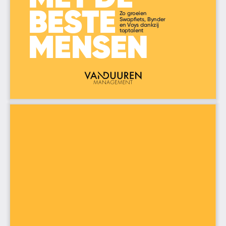
w tent een topteam wordt’
Zo groeien Swapfi ets, Bynder en Voys dan
29/05/2019   10:10 