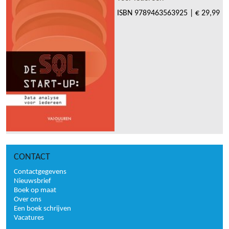
ISBN
9789463563925
|
€ 29,99
CONTACT
Contactgegevens
Nieuwsbrief
Boek op maat
Over ons
Een boek schrijven
Vacatures