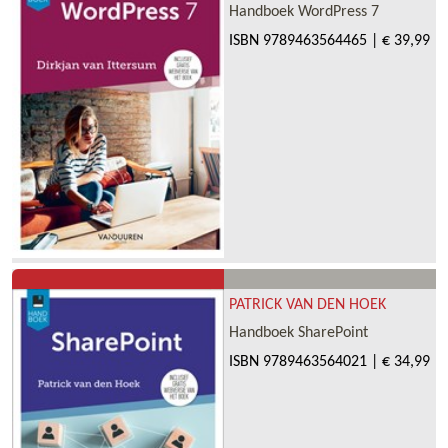
Handboek WordPress 7
ISBN
9789463564465
|
€ 39,99
PATRICK VAN DEN HOEK
Handboek SharePoint
ISBN
9789463564021
|
€ 34,99