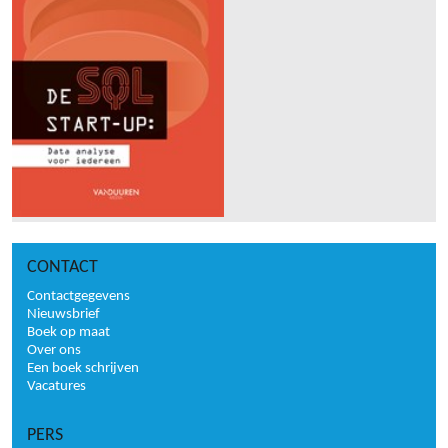
CONTACT
Contactgegevens
Nieuwsbrief
Boek op maat
Over ons
Een boek schrijven
Vacatures
PERS