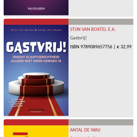
STIJN VAN BOXTEL E.A.
Gastvrij!
ISBN
9789089657756
|
€ 32,99
ANTAL DE WAIJ