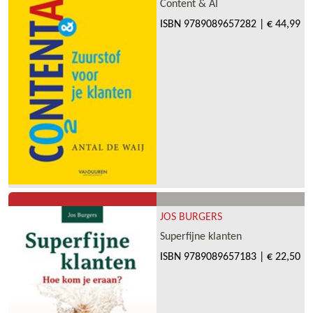
Content & AI
ISBN
9789089657282
|
€ 44,99
JOS BURGERS
Superfijne klanten
ISBN
9789089657183
|
€ 22,50