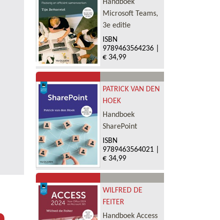
Handboek
Microsoft Teams,
3e editie
ISBN
9789463564236
|
€ 34,99
PATRICK VAN DEN
HOEK
Handboek
SharePoint
ISBN
9789463564021
|
€ 34,99
WILFRED DE
FEITER
Handboek Access