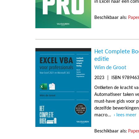
in Excel naar een comp
Beschikbaar als:
Paper
Het Complete Boe
editie
Wim de Groot
2023
| ISBN 9789463
Ontketen de kracht v
Automatiseer taken ve
must-have gids voor p
dezelfde bewerkingen 
macro...
lees meer
Beschikbaar als:
Paper