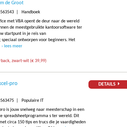
m de Groot
3563543 | Handboek
fice met VBA opent de deur naar de wereld
innen de meestgebruikte kantoorsoftware ter
w startpunt in je reis van
peciaal ontworpen voor beginners. Het
.
lees meer
back, zwart-wit (€ 39,99)
xcel-pro
DETAILS
563475 | Populaire IT
pro is jouw snelweg naar meesterschap in een
te spreadsheetprogramma s ter wereld. Dit
met circa 150 tips en trucs die je vaardigheden