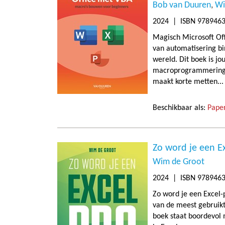
Bob van Duuren
Wi
2024
| ISBN 978946
Magisch Microsoft Of
van automatisering b
wereld. Dit boek is jou
macroprogrammering s
maakt korte metten..
Beschikbaar als:
Paper
Zo word je een E
Wim de Groot
2024
| ISBN 9789463
Zo word je een Excel-
van de meest gebruik
boek staat boordevol 