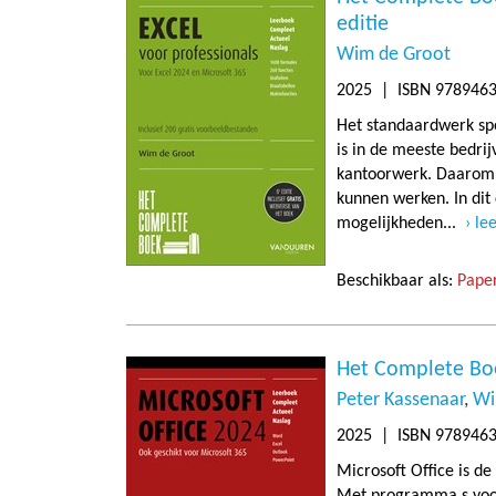
editie
Wim de Groot
2025
| ISBN 9789463
Het standaardwerk spe
is in de meeste bedrij
kantoorwerk. Daarom 
kunnen werken. In dit
mogelijkheden...
le
Beschikbaar als:
Paper
Het Complete Boe
Peter Kassenaar
Wi
2025
| ISBN 9789463
Microsoft Office is d
Met programma s voor