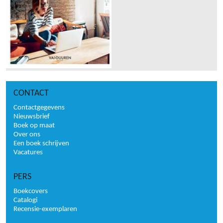
CONTACT
Contactgegevens
Nieuwsbrief
Boek op maat
Over ons
Een boek schrijven
Vacatures
PERS
Boekcovers
Catalogi
Recensie-exemplaren