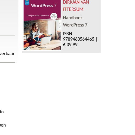
DIRKJAN VAN
ITTERSUM
Handboek
WordPress 7
ISBN
9789463564465
|
€ 39,99
everbaar
in
pen