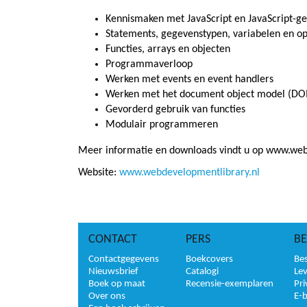
Kennismaken met JavaScript en JavaScript-g
Statements, gegevenstypen, variabelen en o
Functies, arrays en objecten
Programmaverloop
Werken met events en event handlers
Werken met het document object model (D
Gevorderd gebruik van functies
Modulair programmeren
Meer informatie en downloads vindt u op www.web
Website:
www.webdevelopmentlibrary.nl
CONTACT
PERS
BE
Contactgegevens
Boekcovers
Bes
Nieuwsbrief
Catalogi
Le
Boek op maat
Recensie-exemplaren
Pri
Over ons
E-