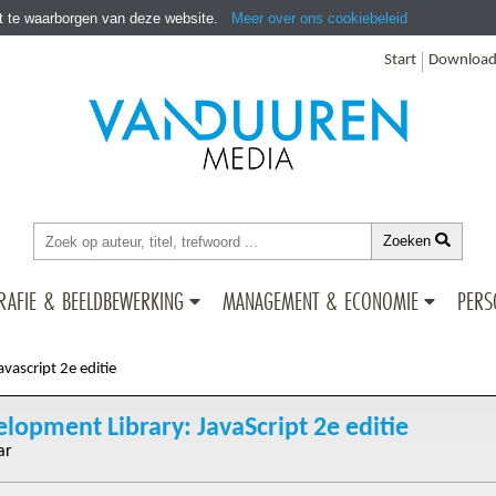
it te waarborgen van deze website.
Meer over ons cookiebeleid
Start
Download
Zoeken
RAFIE & BEELDBEWERKING
MANAGEMENT & ECONOMIE
PERS
vascript 2e editie
opment Library: JavaScript 2e editie
ar