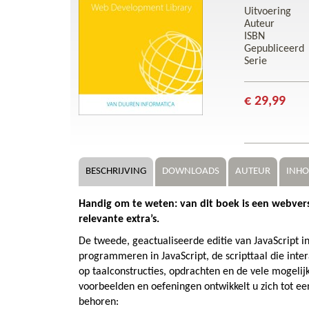
Uitvoering
Auteur
ISBN
Gepubliceerd
Serie
€ 29,99
BESCHRIJVING
DOWNLOADS
AUTEUR
INH
Handig om te weten: van dit boek is een webversie
relevante extra’s.
De tweede, geactualiseerde editie van JavaScript i
programmeren in JavaScript, de scripttaal die inte
op taalconstructies, opdrachten en de vele mogeli
voorbeelden en oefeningen ontwikkelt u zich tot 
behoren: