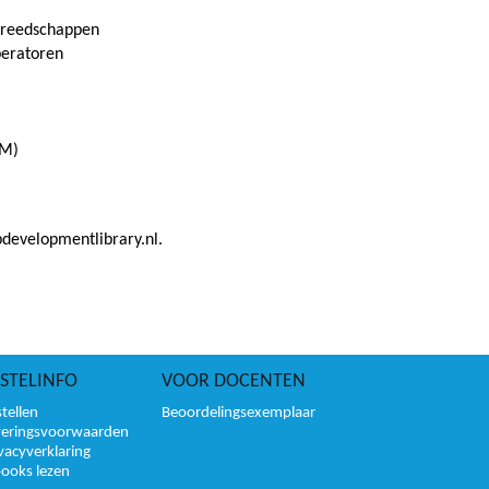
ereedschappen
peratoren
OM)
developmentlibrary.nl.
STELINFO
VOOR DOCENTEN
tellen
Beoordelingsexemplaar
veringsvoorwaarden
vacyverklaring
books lezen