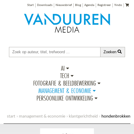
Start
Downloads
Nieuwsbrief
Blog
Agenda
Registreer
Yindo
Zoeken
AI
TECH
FOTOGRAFIE & BEELDBEWERKING
MANAGEMENT & ECONOMIE
PERSOONLIJKE ONTWIKKELING
start
management & economie
klantgerichtheid
hondenbrokken