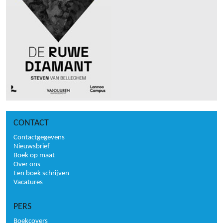
CONTACT
Contactgegevens
Nieuwsbrief
Boek op maat
Over ons
Een boek schrijven
Vacatures
PERS
Boekcovers