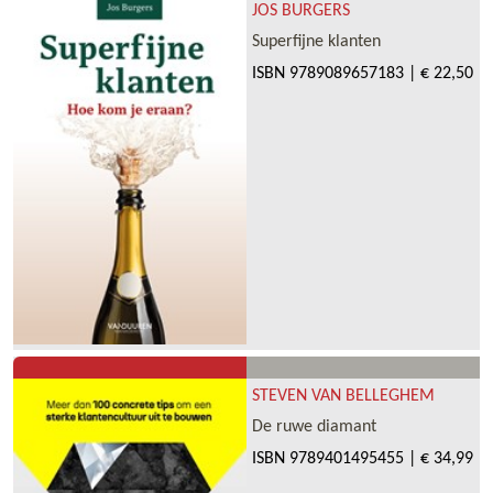
JOS BURGERS
Superfijne klanten
ISBN
9789089657183
|
€ 22,50
STEVEN VAN BELLEGHEM
De ruwe diamant
ISBN
9789401495455
|
€ 34,99