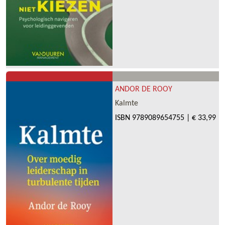
ANDOR DE ROOY
Kalmte
ISBN
9789089654755
|
€ 33,99