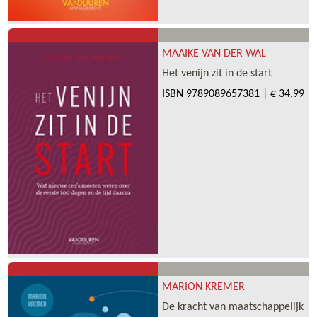
MAAIKE VAN DER WAL
Het venijn zit in de start
ISBN
9789089657381
|
€ 34,99
MARION KREMER
De kracht van maatschappelijk