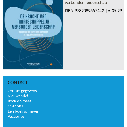
verbonden leiderschap
ISBN
9789089657442
|
€ 35,99
CONTACT
Contactgegevens
Nieuwsbrief
Boek op maat
Over ons
Een boek schrijven
Vacatures