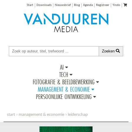
Start
Downloads
Nieuwsbrief
Blog
Agenda
Registreer
Yindo
Zoeken
AI
TECH
FOTOGRAFIE & BEELDBEWERKING
MANAGEMENT & ECONOMIE
PERSOONLIJKE ONTWIKKELING
start
management & economie
leiderschap
accountable leiderschap (e-book)