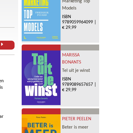
Marketing Top
Models
ISBN
9789059964099
|
€ 29,99
L
MARISSA
BONANTS
Tel uit je winst
ISBN
en
9789089657657
|
is
€ 29,99
ar
PIETER PEELEN
Beter is meer