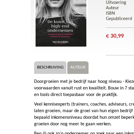
Uitvoering
Auteur
ISBN
Gepubliceerd
€ 30,99
BESCHRIJVING
AUTEUR
Doorgroeien met je bedrijf naar hoog niveau - Kiez
voorwaarden vanuit rust en kwaliteit. Bouw in 7 st
en tools direct toepasbaar voor de praktijk.
Veel kennisexperts (trainers, coaches, adviseurs, 
laten groeien, maar de groei van hun eigen bedrijf
bepaald inkomensniveau doordat hun omzet beperkt 
groeien door nog meer te gaan werken.
Ben jij ook zo’n ondernemer op zoek naar een inko