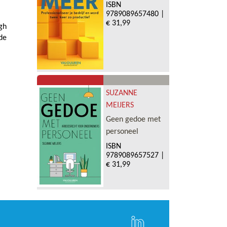
ISBN
9789089657480
|
€ 31,99
gh
de
SUZANNE
MEIJERS
Geen gedoe met
personeel
ISBN
9789089657527
|
€ 31,99