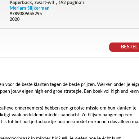
Paperback, zwart-wit ,
192
pagina's
Meriam Slijkerman
9789089655295
2020
BESTE
en voor de beste klanten tegen de beste prijzen. Werken onder je eig
appen jouw eigen high end groeistrategie. Een boek vol high end kenn
creatieve ondernemers) hebben een grootse missie om hun klanten te
 krijgt vaak beduidend minder aandacht. Ze blijven hangen op een
is tot het uurtje-factuurtje-businessmodel en kunnen dus alleen ma
mensdoorbraak in minder tijd? Wil je weten hoe je écht kunt