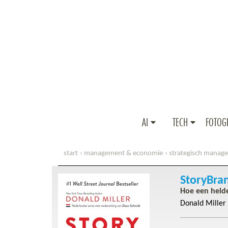
AI
TECH
FOTOG
start
management & economie
strategisch manag
StoryBra
Hoe een helde
Donald Miller