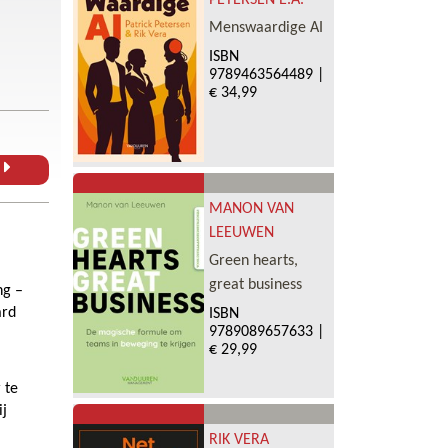
PETERSEN E.A.
Menswaardige AI
ISBN
9789463564489
|
€ 34,99
L
MANON VAN
LEEUWEN
Green hearts,
great business
ng –
ard
ISBN
9789089657633
|
€ 29,99
 te
ij
RIK VERA