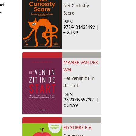
uct
Net Curiosity
de
Score
ISBN
9789401435192
|
€ 34,99
MAAIKE VAN DER
WAL
Het venijn zit in
de start
ISBN
9789089657381
|
€ 34,99
ED STIBBE E.A.