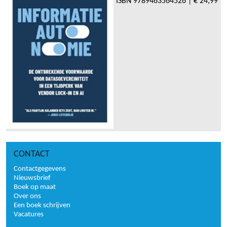
ISBN
9789463564526
|
€ 24,99
CONTACT
Contactgegevens
Nieuwsbrief
Boek op maat
Over ons
Een boek schrijven
Vacatures