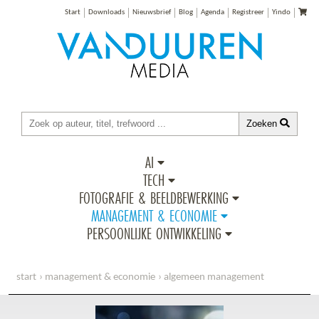
Start
Downloads
Nieuwsbrief
Blog
Agenda
Registreer
Yindo
Zoeken
AI
TECH
FOTOGRAFIE & BEELDBEWERKING
MANAGEMENT & ECONOMIE
PERSOONLIJKE ONTWIKKELING
start
management & economie
algemeen management
het grote verwonderboek voor managers