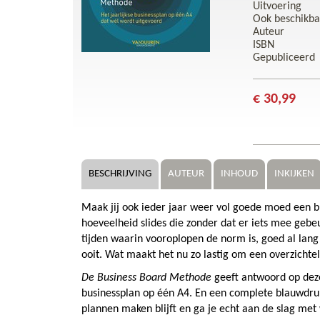
Uitvoering
Ook beschikba
Auteur
ISBN
Gepubliceerd
€ 30,99
BESCHRIJVING
AUTEUR
INHOUD
INKIJKEN
Maak jij ook ieder jaar weer vol goede moed een b
hoeveelheid slides die zonder dat er iets mee gebeu
tijden waarin vooroplopen de norm is, goed al lan
ooit. Wat maakt het nu zo lastig om een overzichtel
De Business Board Methode
geeft antwoord op deze
businessplan op één A4. En een complete blauwdruk
plannen maken blijft en ga je echt aan de slag met 