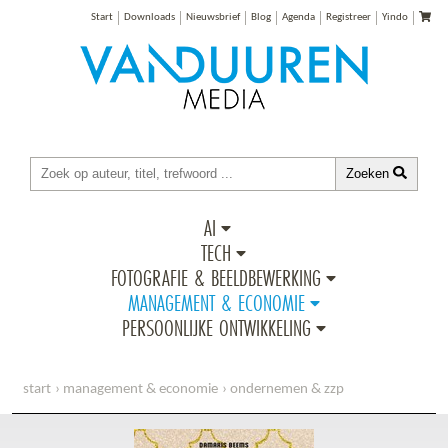
Start
Downloads
Nieuwsbrief
Blog
Agenda
Registreer
Yindo
Zoeken
AI
TECH
FOTOGRAFIE & BEELDBEWERKING
MANAGEMENT & ECONOMIE
PERSOONLIJKE ONTWIKKELING
start
management & economie
ondernemen & zzp
to switch or not to switch