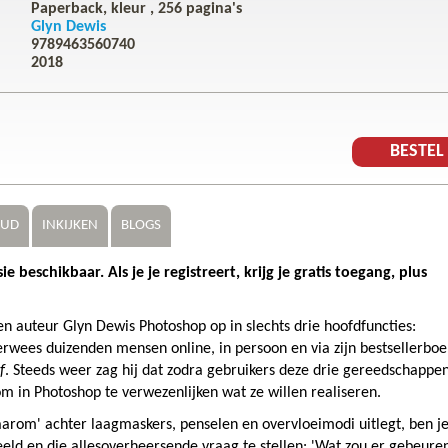
Paperback, kleur ,
256
pagina's
Glyn Dewis
9789463560740
2018
BESTE
OUD
INKIJKEN
BLOGS
beschikbaar. Als je je registreert, krijg je gratis toegang, plus
en auteur Glyn Dewis Photoshop op in slechts drie hoofdfuncties:
rwees duizenden mensen online, in persoon en via zijn bestsellerbo
f
. Steeds weer zag hij dat zodra gebruikers deze drie gereedschappe
om in Photoshop te verwezenlijken wat ze willen realiseren.
aarom' achter laagmaskers, penselen en overvloeimodi uitlegt, ben je
eeld en die allesoverheersende vraag te stellen: 'Wat zou er gebeure