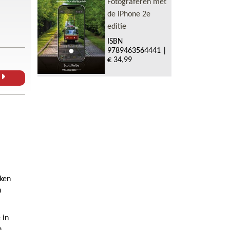
Fotograferen met
de iPhone 2e
editie
ISBN
9789463564441
|
€ 34,99
L
eken
n
 in
n