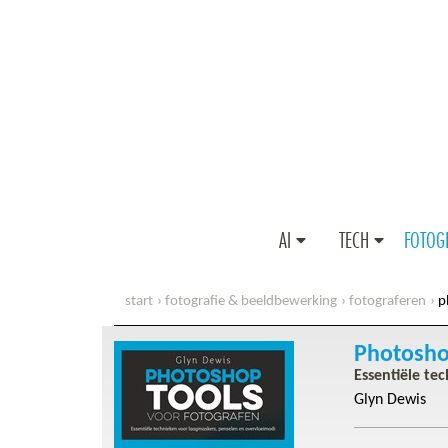
AI
TECH
FOTOG
start
fotografie & beeldbewerking
fotograferen
p
Photosho
Essentiële te
Glyn Dewis