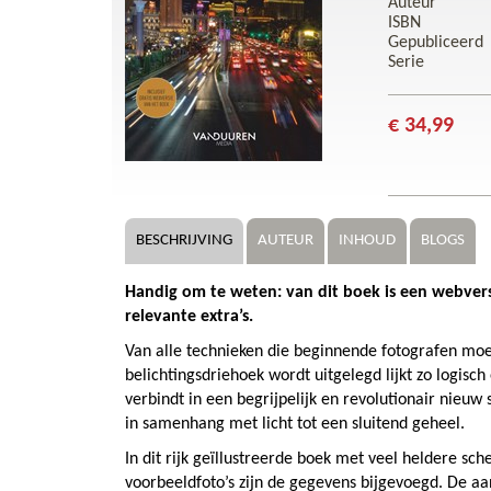
Auteur
ISBN
Gepubliceerd
Serie
€ 34,99
BESCHRIJVING
AUTEUR
INHOUD
BLOGS
Handig om te weten: van dit boek is een webversie
relevante extra’s.
Van alle technieken die beginnende fotografen moe
belichtingsdriehoek wordt uitgelegd lijkt zo logisc
verbindt in een begrijpelijk en revolutionair nieuw 
in samenhang met licht tot een sluitend geheel.
In dit rijk geïllustreerde boek met veel heldere sc
voorbeeldfoto’s zijn de gegevens bijgevoegd. De a