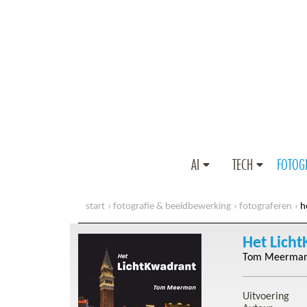
AI
TECH
FOTOG
start
fotografie & beeldbewerking
fotograferen
h
Het Lich
Tom Meerma
Uitvoering