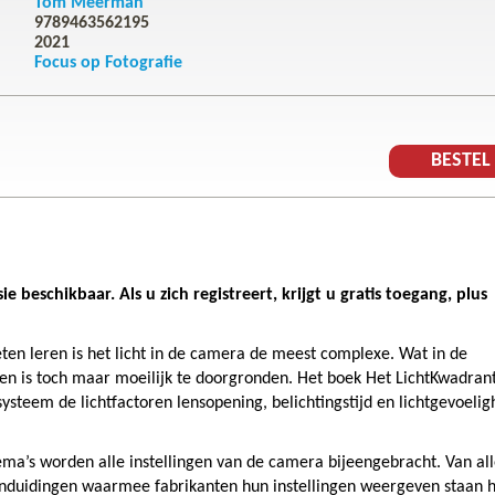
Tom Meerman
9789463562195
2021
Focus op Fotografie
BESTE
 beschikbaar. Als u zich registreert, krijgt u gratis toegang, plus
ten leren is het licht in de camera de meest complexe. Wat in de
h en is toch maar moeilijk te doorgronden. Het boek Het LichtKwadran
systeem de lichtfactoren lensopening, belichtingstijd en lichtgevoelig
hema’s worden alle instellingen van de camera bijeengebracht. Van al
anduidingen waarmee fabrikanten hun instellingen weergeven staan h