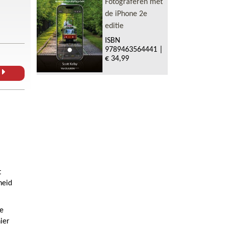
Fotograferen met
de iPhone 2e
editie
ISBN
9789463564441
|
€ 34,99
L
t
heid
le
ier