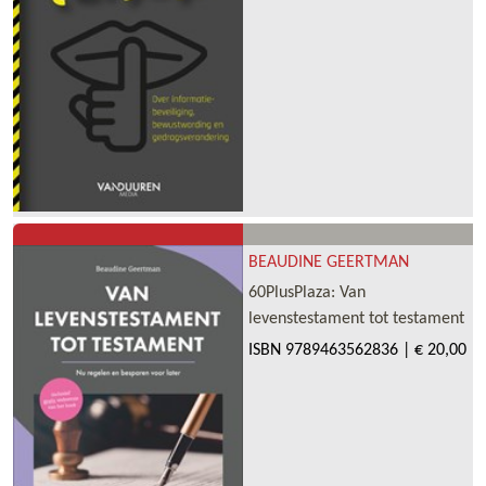
BEAUDINE GEERTMAN
60PlusPlaza: Van
levenstestament tot testament
ISBN
9789463562836
|
€ 20,00