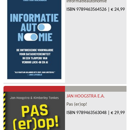
Informatieautonomie
ISBN
9789463564526
|
€ 24,99
JAN HOOGSTRA E.A.
Pas (er)op!
ISBN
9789463563048
|
€ 29,99