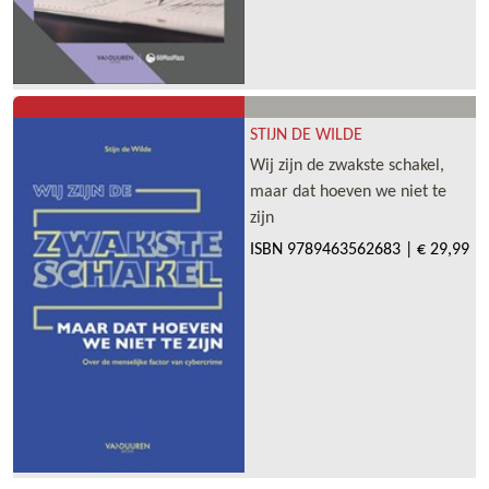
STIJN DE WILDE
Wij zijn de zwakste schakel,
maar dat hoeven we niet te
zijn
ISBN
9789463562683
|
€ 29,99