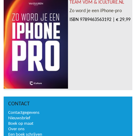
TEAM VDM & ICULTURE.NL
Zo word je een iPhone-pro
ISBN
9789463563192
|
€ 29,99
CONTACT
Contactgegevens
Nieuwsbrief
Boek op maat
Over ons
Een boek schrijven