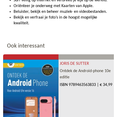
Surf veilig op internet en verbreed je kijk op de wereld.
Oriënteer je onderweg met Kaarten van Apple.
Beluister, bekijk en beheer muziek- en videobestanden.
Bekijk en verfraai je foto’s in de hoogst mogelijke
kwaliteit.
Ook interessant
JORIS DE SUTTER
Ontdek de Android-phone 10e
editie
ISBN
9789463563833
|
€ 34,99