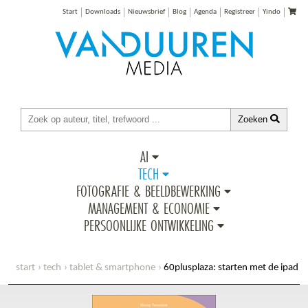
Start
Downloads
Nieuwsbrief
Blog
Agenda
Registreer
Yindo
Zoeken
AI
TECH
FOTOGRAFIE & BEELDBEWERKING
MANAGEMENT & ECONOMIE
PERSOONLIJKE ONTWIKKELING
start
tech
tablet & smartphone
60plusplaza: starten met de ipad