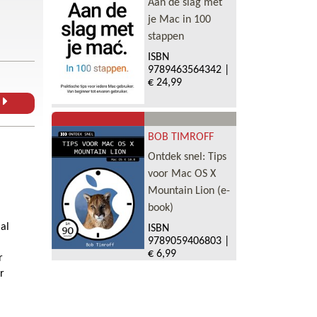
Aan de slag met
je Mac in 100
stappen
ISBN
9789463564342
|
€ 24,99
L
BOB TIMROFF
Ontdek snel: Tips
voor Mac OS X
Mountain Lion (e-
book)
al
ISBN
9789059406803
|
€ 6,99
r
r