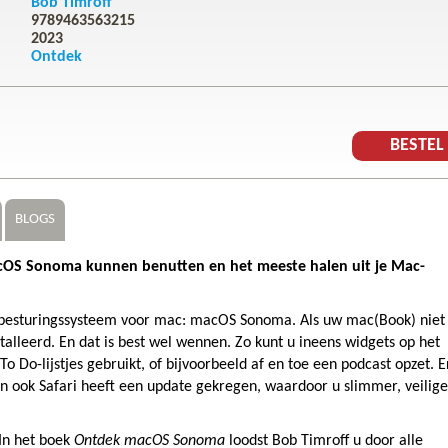
Bob Timroff
9789463563215
2023
Ontdek
BESTE
BLOGS
macOS Sonoma kunnen benutten en het meeste halen uit je Mac-
 besturingssysteem voor mac: macOS Sonoma. Als uw mac(Book) niet 
nstalleerd. En dat is best wel wennen. Zo kunt u ineens widgets op het
To Do-lijstjes gebruikt, of bijvoorbeeld af en toe een podcast opzet. E
n ook Safari heeft een update gekregen, waardoor u slimmer, veilige
In het boek
Ontdek macOS Sonoma
loodst Bob Timroff u door alle