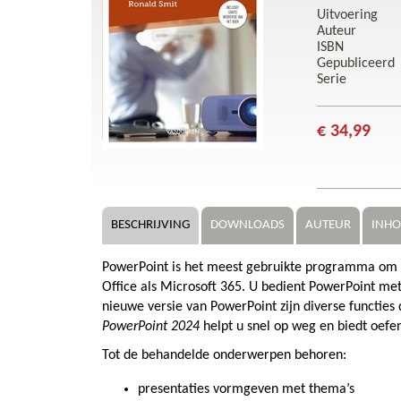
Uitvoering
Auteur
ISBN
Gepubliceerd
Serie
€ 34,99
BESCHRIJVING
DOWNLOADS
AUTEUR
INH
PowerPoint is het meest gebruikte programma om pr
Office als Microsoft 365. U bedient PowerPoint me
nieuwe versie van PowerPoint zijn diverse functies 
PowerPoint 2024
helpt u snel op weg en biedt oefen
Tot de behandelde onderwerpen behoren:
presentaties vormgeven met thema’s