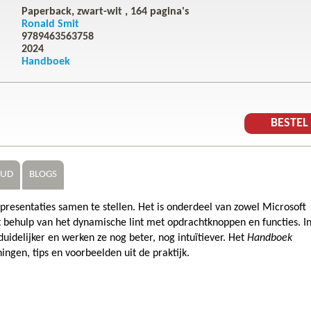
Paperback, zwart-wit ,
164
pagina's
Ronald Smit
9789463563758
2024
Handboek
BESTE
OUD
BLOGS
esentaties samen te stellen. Het is onderdeel van zowel Microsoft
t behulp van het dynamische lint met opdrachtknoppen en functies. I
duidelijker en werken ze nog beter, nog intuïtiever. Het
Handboek
ingen, tips en voorbeelden uit de praktijk.