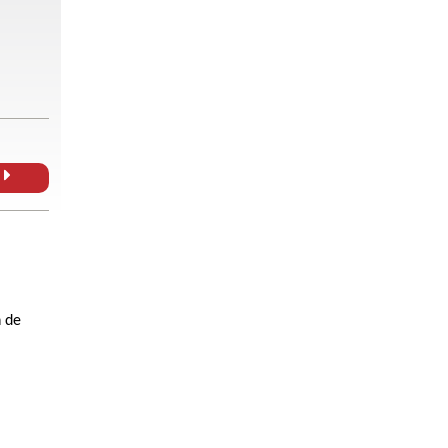
L
n de