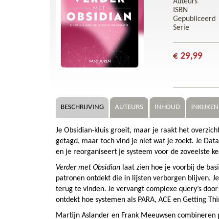
Auteurs
ISBN
Gepubliceerd
Serie
€ 29,99
BESCHRIJVING
AUTEURS
INHOUD
INKIJKEN
Je Obsidian-kluis groeit, maar je raakt het overzich
getagd, maar toch vind je niet wat je zoekt. Je Da
en je reorganiseert je systeem voor de zoveelste ke
Verder met Obsidian
laat zien hoe je voorbij de bas
patronen ontdekt die in lijsten verborgen blijven. 
terug te vinden. Je vervangt complexe query’s door
ontdekt hoe systemen als PARA, ACE en Getting Thin
Martijn Aslander en Frank Meeuwsen combineren pr