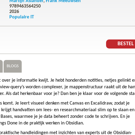
Martijn Aslander
Frank Meeuwsen
9789463564250
2026
Populaire IT
BESTE
BLOGS
t over je informatie kwijt. Je hebt honderden notities, netjes gelinkt e
taview-query’s worden complexer, je mappenstructuur raakt uit de ha
er. AIs dat herkenbaar voor je? Dan ben je klaar voor de volgende sta
is komt. Je leert visueel denken met Canvas en Excalidraw, zodat je
Je krijgt handvatten om lees- en researchmateriaal slim op te slaan en
 Bases, waarmee je je data beheert zonder code te schrijven. En je
gs Done in de praktijk werken in Obsidian.
aktische handleidingen met inzichten van experts uit de Obsidian-