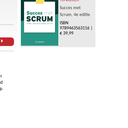
TENGELER
Succes met
Scrum, 4e editie
ISBN
9789463563116
|
€ 39,99
L
n
nd
p.