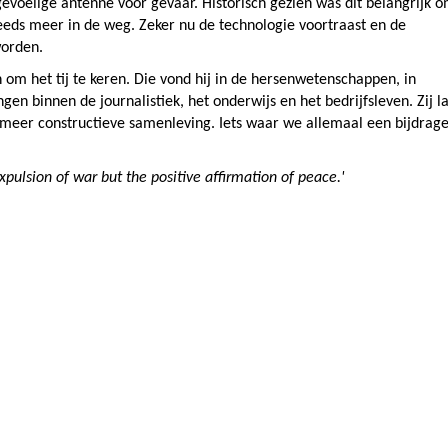
evoelige antenne voor gevaar. Historisch gezien was dit belangrijk 
teeds meer in de weg. Zeker nu de technologie voortraast en de
worden.
om het tij te keren. Die vond hij in de hersenwetenschappen, in
en binnen de journalistiek, het onderwijs en het bedrijfsleven. Zij l
 meer constructieve samenleving. Iets waar we allemaal een bijdrag
ulsion of war but the positive affirmation of peace.'