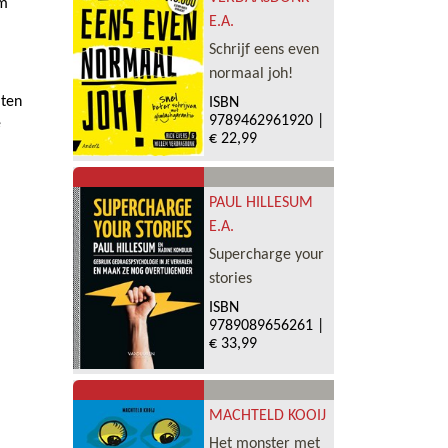
om
E.A.
Schrijf eens even
normaal joh!
aten
ISBN
9789462961920
|
e
€ 22,99
PAUL HILLESUM
E.A.
Supercharge your
stories
ISBN
9789089656261
|
€ 33,99
MACHTELD KOOIJ
Het monster met