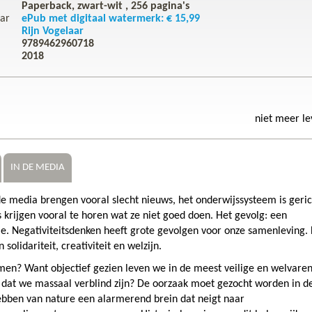
Paperback, zwart-wit ,
256
pagina's
ar
ePub met digitaal watermerk: € 15,99
Rijn Vogelaar
9789462960718
2018
niet meer l
IN DE MEDIA
e media brengen vooral slecht nieuws, het onderwijssysteem is geric
rijgen vooral te horen wat ze niet goed doen. Het gevolg: een
tie. Negativiteitsdenken heeft grote gevolgen voor onze samenleving.
solidariteit, creativiteit en welzijn.
omen? Want objectief gezien leven we in de meest veilige en welvare
t dat we massaal verblind zijn? De oorzaak moet gezocht worden in d
bben van nature een alarmerend brein dat neigt naar