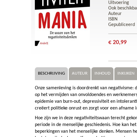
Uitvoering
Ook beschikba
Auteur
ISBN
Gepubliceerd
€ 20,99
BESCHRIJVING
AUTEUR
INHOUD
INKIJKEN
Onze samenleving is doordrenkt van negativisme: d
op het vermijden van onvoldoendes en werknemers k
epidemie van burn-out, depressiviteit en intoleran
creëert politieke onrust en zorgt voor een afname in 
Hoe zijn we in deze negativiteitswaan terecht gek
periode in de menselijke geschiedenis. Hoe kan he
beperkingen van het menselijke denken. Mensen he