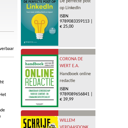
De perfecte post
op LinkedIn
ISBN
9789083359113
|
€ 25,00
everbaar
CORONA DE
WERT E.A.
Handboek online
redactie
ht
ISBN
9789089656841
|
 Het
€ 39,99
nde
e
WILLEM
VERDAASDONK