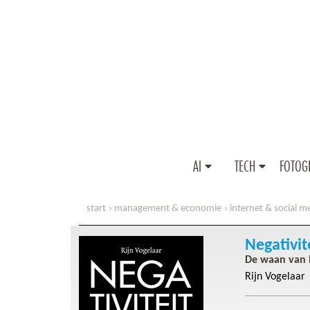
AI
TECH
FOTOG
start
management & economie
internet & social m
Negativit
De waan van 
Rijn Vogelaar