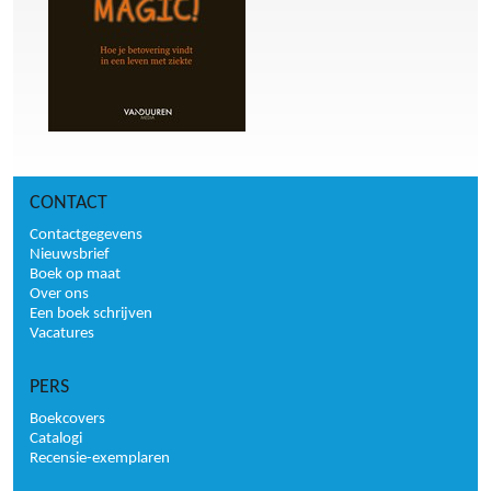
CONTACT
Contactgegevens
Nieuwsbrief
Boek op maat
Over ons
Een boek schrijven
Vacatures
PERS
Boekcovers
Catalogi
Recensie-exemplaren