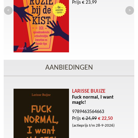
Prijs € 23,99
AANBIEDINGEN
LARISSE BUIJZE
Fuck normal, I want
magic!
9789463564663
Prijs
€ 24,99
€ 22,50
(actieprijs t/m 28-9-2026)