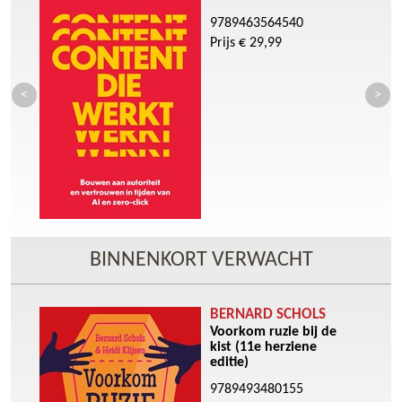
9789463564540
Prijs € 29,99
BINNENKORT VERWACHT
BERNARD SCHOLS
Voorkom ruzie bij de
kist (11e herziene
editie)
9789493480155