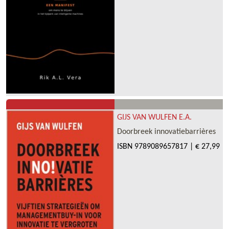
GIJS VAN WULFEN E.A.
Doorbreek innovatiebarrières
ISBN
9789089657817
|
€ 27,99