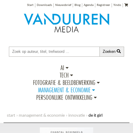
Start
Downloads
Nieuwsbrief
Blog
Agenda
Registreer
Yindo
Zoeken
AI
TECH
FOTOGRAFIE & BEELDBEWERKING
MANAGEMENT & ECONOMIE
PERSOONLIJKE ONTWIKKELING
start
management & economie
innovatie
de it girl