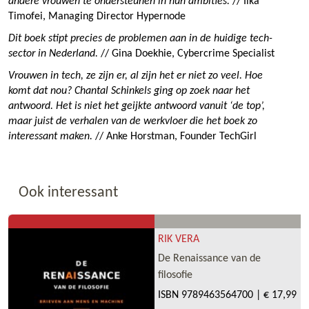
andere vrouwen te ondersteunen in hun ambities.
// Ilka
Timofei, Managing Director Hypernode
Dit boek stipt precies de problemen aan in de huidige tech-
sector in Nederland.
// Gina Doekhie, Cybercrime Specialist
Vrouwen in tech, ze zijn er, al zijn het er niet zo veel. Hoe
komt dat nou? Chantal Schinkels ging op zoek naar het
antwoord. Het is niet het geijkte antwoord vanuit ‘de top’,
maar juist de verhalen van de werkvloer die het boek zo
interessant maken.
// Anke Horstman, Founder TechGirl
Ook interessant
RIK VERA
De Renaissance van de
filosofie
ISBN
9789463564700
|
€ 17,99