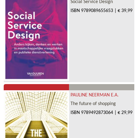
Social Service Design
ISBN
9789089655653
|
€ 39,99
PAULINE NEERMAN E.A.
The future of shopping
ISBN
9789492873064
|
€ 29,99