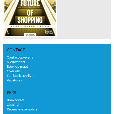
CONTACT
Contactgegevens
Nieuwsbrief
Boek op maat
Over ons
Een boek schrijven
Vacatures
PERS
Boekcovers
Catalogi
Recensie-exemplaren