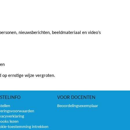
personen, nieuwsberichten, beeldmateriaal en video’s
ren
 op ernstige wijze vergroten.
STELINFO
VOOR DOCENTEN
tellen
Beoordelingsexemplaar
veringsvoorwaarden
vacyverklaring
books lezen
okie-toestemming intrekken