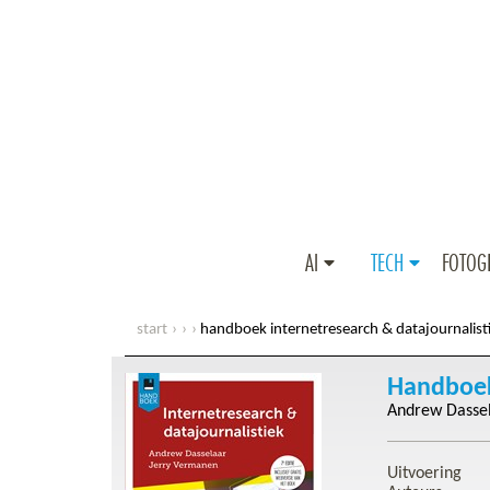
AI
TECH
FOTOG
start
handboek internetresearch & datajournalisti
Handboek 
Andrew Dasse
Uitvoering