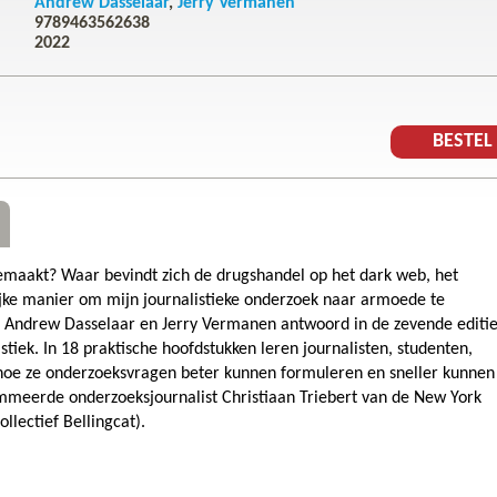
Andrew Dasselaar
Jerry Vermanen
9789463562638
2022
BESTE
gemaakt? Waar bevindt zich de drugshandel op het dark web, het
lijke manier om mijn journalistieke onderzoek naar armoede te
n Andrew Dasselaar en Jerry Vermanen antwoord in de zevende editi
tiek. In 18 praktische hoofdstukken leren journalisten, studenten,
oe ze onderzoeksvragen beter kunnen formuleren en sneller kunnen
eerde onderzoeksjournalist Christiaan Triebert van de New York
llectief Bellingcat).