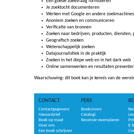
Een goede zoekvraag formuleren
Je zoektocht documenteren
Werken met Google en andere zoekmachines
Anoniem zoeken en communiceren
Verificatie van bronnen
Zoeken naar bedrijven, producten, diensten, 
Geografisch zoeken
Wetenschappelijk zoeken
Datajournalistiek in de praktijk
Zoeken in het diepe web en in het dark web
Online samenwerken en resultaten presente
Waarschuwing: dit boek kan je kennis van de wereld
CONTACT
PERS
BE
Contactgegevens
Boekcovers
Bes
Nieuwsbrief
Catalogi
Le
Boek op maat
Recensie-exemplaren
Pri
Over ons
E-
Een boek schrijven
Co