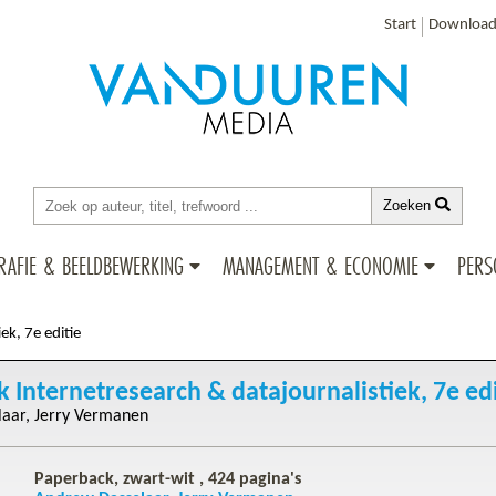
Start
Download
Zoeken
RAFIE & BEELDBEWERKING
MANAGEMENT & ECONOMIE
PERS
ek, 7e editie
Internetresearch & datajournalistiek, 7e edi
laar
Jerry Vermanen
Paperback, zwart-wit ,
424
pagina's