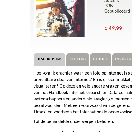
Auteurs
ISBN
Gepubliceerd
€ 49,99
BESCHRIJVING
AUTEURS
INHOUD
INKIJKEN
Hoe kom ik erachter waar een foto op internet is 
onzichtbare deel van internet? En is er een makke
visualiseren? Op deze en vele andere vragen geve
van het Handboek Internetresearch en Datajournalis
wetenschappers en andere nieuwsgierige mensen h
beantwoorden. Met een voorwoord van de gerenomm
Times (en voorheen het internationale onderzoeksco
Tot de behandelde onderwerpen behoren: