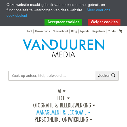
Onze website maakt gebruik van cookies om het gebruik en
functionaliteit te waarborgen van deze website.
Meer over ons
cookiebeleid
Ga direct naar Zoeken
Ga direct naar Inhoud
Accepteer cookies
Weiger cookies
Start
Downloads
Nieuwsbrief
Blog
Agenda
Registreer
Yindo
Zoeken
AI
TECH
FOTOGRAFIE & BEELDBEWERKING
MANAGEMENT & ECONOMIE
PERSOONLIJKE ONTWIKKELING