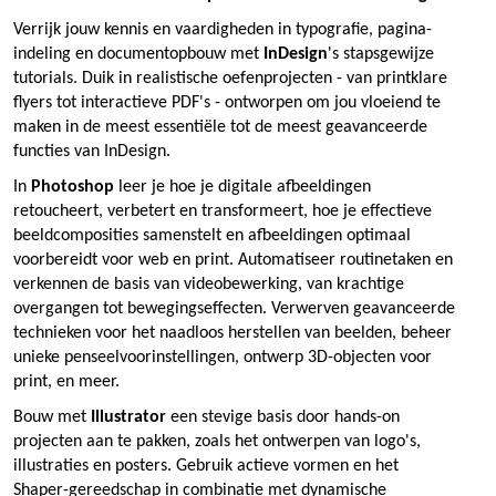
Verrijk jouw kennis en vaardigheden in typografie, pagina-
indeling en documentopbouw met
InDesign
's stapsgewijze
tutorials. Duik in realistische oefenprojecten - van printklare
flyers tot interactieve PDF's - ontworpen om jou vloeiend te
maken in de meest essentiële tot de meest geavanceerde
functies van InDesign.
In
Photoshop
leer je hoe je digitale afbeeldingen
retoucheert, verbetert en transformeert, hoe je effectieve
beeldcomposities samenstelt en afbeeldingen optimaal
voorbereidt voor web en print. Automatiseer routinetaken en
verkennen de basis van videobewerking, van krachtige
overgangen tot bewegingseffecten. Verwerven geavanceerde
technieken voor het naadloos herstellen van beelden, beheer
unieke penseelvoorinstellingen, ontwerp 3D-objecten voor
print, en meer.
Bouw met
Illustrator
een stevige basis door hands-on
projecten aan te pakken, zoals het ontwerpen van logo's,
illustraties en posters. Gebruik actieve vormen en het
Shaper-gereedschap in combinatie met dynamische