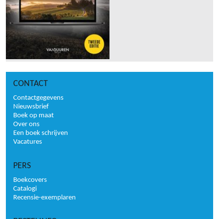
CONTACT
Contactgegevens
Nieuwsbrief
Boek op maat
Over ons
Een boek schrijven
Vacatures
PERS
Boekcovers
Catalogi
Recensie-exemplaren