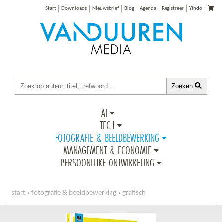
Start
Downloads
Nieuwsbrief
Blog
Agenda
Registreer
Yindo
Zoeken
AI
TECH
FOTOGRAFIE & BEELDBEWERKING
MANAGEMENT & ECONOMIE
PERSOONLIJKE ONTWIKKELING
start
fotografie & beeldbewerking
grafisch
bundel: classroom in a book: photoshop, indesign en illustrator