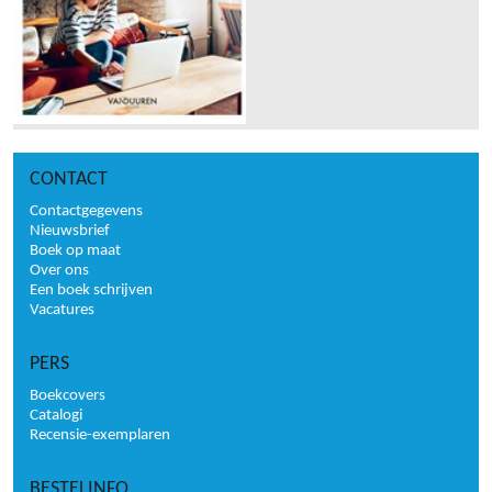
CONTACT
Contactgegevens
Nieuwsbrief
Boek op maat
Over ons
Een boek schrijven
Vacatures
PERS
Boekcovers
Catalogi
Recensie-exemplaren
BESTELINFO