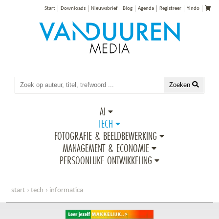
Start
Downloads
Nieuwsbrief
Blog
Agenda
Registreer
Yindo
Zoeken
AI
TECH
FOTOGRAFIE & BEELDBEWERKING
MANAGEMENT & ECONOMIE
PERSOONLIJKE ONTWIKKELING
start
tech
informatica
leer jezelf makkelijk... games ontwerpen met game maker