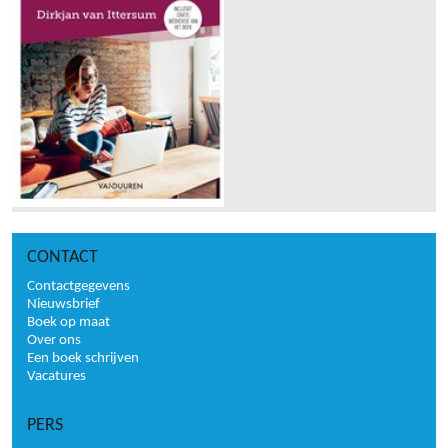
CONTACT
Contactgegevens
Nieuwsbrief
Boek op maat
Over ons
Een boek schrijven
Vacatures
PERS