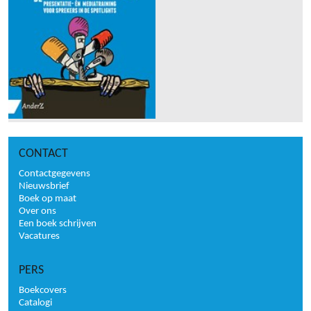
CONTACT
Contactgegevens
Nieuwsbrief
Boek op maat
Over ons
Een boek schrijven
Vacatures
PERS
Boekcovers
Catalogi