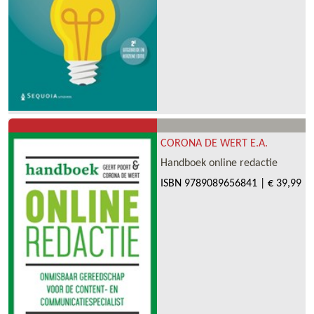
CORONA DE WERT E.A.
Handboek online redactie
ISBN
9789089656841
|
€ 39,99