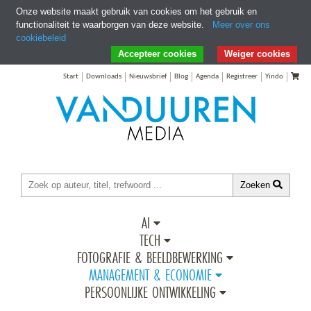
Onze website maakt gebruik van cookies om het gebruik en
functionaliteit te waarborgen van deze website.
Meer over ons
cookiebeleid
Ga direct naar Zoeken
Ga direct naar Inhoud
Accepteer cookies
Weiger cookies
Start
Downloads
Nieuwsbrief
Blog
Agenda
Registreer
Yindo
Zoeken
AI
TECH
FOTOGRAFIE & BEELDBEWERKING
MANAGEMENT & ECONOMIE
PERSOONLIJKE ONTWIKKELING