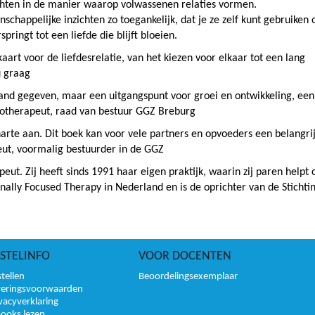
chten in de manier waarop volwassenen relaties vormen.
happelijke inzichten zo toegankelijk, dat je ze zelf kunt gebruiken
pringt tot een liefde die blijft bloeien.
aart voor de liefdesrelatie, van het kiezen voor elkaar tot een lang
u graag
aand gegeven, maar een uitgangspunt voor groei en ontwikkeling, een
chotherapeut, raad van bestuur GGZ Breburg
arte aan. Dit boek kan voor vele partners en opvoeders een belangri
eut, voormalig bestuurder in de GGZ
ut. Zij heeft sinds 1991 haar eigen praktijk, waarin zij paren helpt
nally Focused Therapy in Nederland en is de oprichter van de Stichti
STELINFO
VOOR DOCENTEN
tellen
Beoordelingsexemplaar
veringsvoorwaarden
vacyverklaring
books lezen