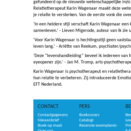
gefundeerd op de nieuwste wetenschappelijke inzi
Relatietherapeut Karin Wagenaar maakt deze wetensc
je relatie te versterken. Van de eerste vonk die overs
‘In een heldere stijl verschaft Karin Wagenaar een k
samenleven.’ - Lieven Migerode, auteur van Ik zie 
‘Voor Karin Wagenaar is hechtingsstijl geen vastst
leven lang.’ - Ariëtte van Reekum, psychiater/psy
‘Deze “levenshandleiding” beveel ik iedereen van h
eyeopener zijn.’ - Jan M. Tromp, arts-psychotherap
Karin Wagenaar is psychotherapeut en relatietherape
hun relatie te verbeteren. Zij introduceerde Emotio
EFT Nederland.
CONTACT
PERS
BE
Contactgegevens
Boekcovers
Bes
Nieuwsbrief
Catalogi
Le
Boek op maat
Recensie-exemplaren
Pri
Over ons
E-