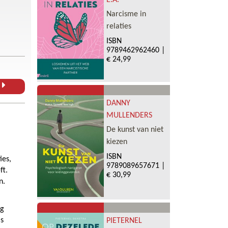
E.A.
Narcisme in
relaties
ISBN
9789462962460
|
€ 24,99
L
DANNY
MULLENDERS
De kunst van niet
kiezen
ISBN
ies,
9789089657671
|
ft.
€ 30,99
n.
ng
is
PIETERNEL