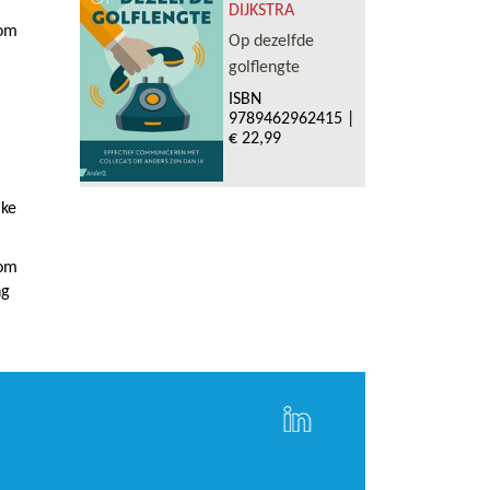
DIJKSTRA
 om
Op dezelfde
golflengte
ISBN
9789462962415
|
€ 22,99
jke
 om
ng