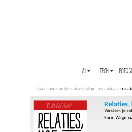
AI
TECH
FOTOG
start
persoonlijke ontwikkeling
psychologie
relat
Relaties,
Versterk je re
Karin Wagena