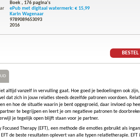
Boek ,
176
pagina's
ar
ePub met digitaal watermerk: € 15,99
Karin Wagenaar
9789089653093
2016
BESTE
OUD
et altijd vanzelf in vervulling gaat. Hoe goed je bedoelingen ook zijn,
el dat zich in jouw relaties steeds dezelfde patronen voordoen. Relat
elen en hoe de situatie waarin je bent opgegroeid, daar invloed op hee
 partner te begrijpen en leert je om negatieve patronen te doorbreke
erwijl je tegelijk open blijft staan voor je partner.
ly Focused Therapy (EFT), een methode die emoties gebruikt als inga
 EFT de beste resultaten oplevert van alle typen relatietherapie. EFT 