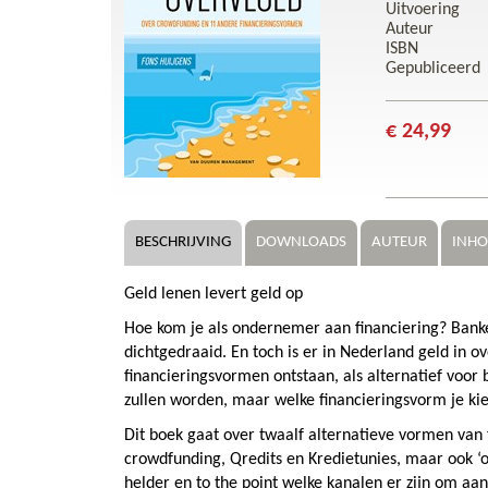
Uitvoering
Auteur
ISBN
Gepubliceerd
€ 24,99
BESCHRIJVING
DOWNLOADS
AUTEUR
INH
Geld lenen levert geld op
Hoe kom je als ondernemer aan financiering? Banke
dichtgedraaid. En toch is er in Nederland geld in ov
financieringsvormen ontstaan, als alternatief voor 
zullen worden, maar welke financieringsvorm je kie
Dit boek gaat over twaalf alternatieve vormen van 
crowdfunding, Qredits en Kredietunies, maar ook ‘o
helder en to the point welke kanalen er zijn om aan