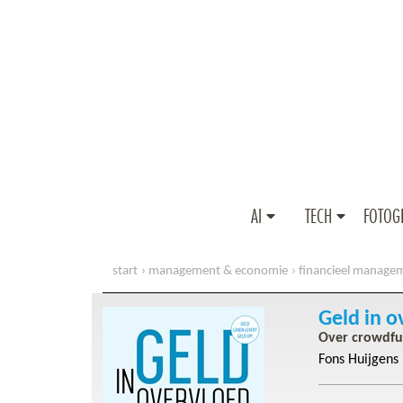
AI
TECH
FOTOG
start
management & economie
financieel manage
Geld in o
Over crowdfu
Fons Huijgens