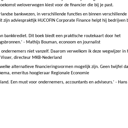
 toekomst weloverwogen kiest voor de financier die bij je past.
rlandse bankwezen, in verschillende functies en binnen verschillende
it zijn adviespraktijk HUCOFIN Corporate Finance helpt hij bedrijven b
n bankkrediet. Dit boek biedt een praktische routekaart door het
ingsbronnen.' - Mathijs Bouman, econoom en journalist
ze ondernemers niet vanzelf. Daarom verwelkom ik deze wegwijzer in 
n Visser, directeur MKB-Nederland
welke alternatieve financieringsvormen mogelijk zijn. Geen twijfel da
Boekema, emeritus hoogleraar Regionale Economie
gsland. Een must voor ondernemers, accountants en adviseurs.' - Hans