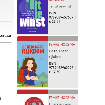
BONANTS
Tel uit je winst
ISBN
9789089657657
|
€ 29,99
everbaar
FEMKE HOGEMA
De reis naar
rijkdom
ISBN
9789462962293
|
€ 17,50
FEMKE HOGEMA
t
Financiën voor