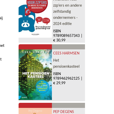
zzp’ers en andere
zelfstandig
ondernemers -
ij
2024 editie
ISBN
9789089657343
|
€ 30,99
het
CEES HARMSEN
t
Het
pensioenkasteel
ISBN
9789462962125
|
€ 29,99
PEP DEGENS