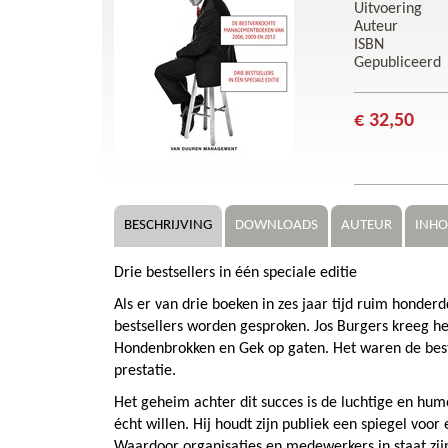
Uitvoering
Auteur
ISBN
Gepubliceerd
€ 32,50
BESCHRIJVING
DOWNLOADS
AUTEUR
INH
Drie bestsellers in één speciale editie
Als er van drie boeken in zes jaar tijd ruim honde
bestsellers worden gesproken. Jos Burgers kreeg het
Hondenbrokken en Gek op gaten. Het waren de be
prestatie.
Het geheim achter dit succes is de luchtige en hum
écht willen. Hij houdt zijn publiek een spiegel voo
Waardoor organisaties en medewerkers in staat zij