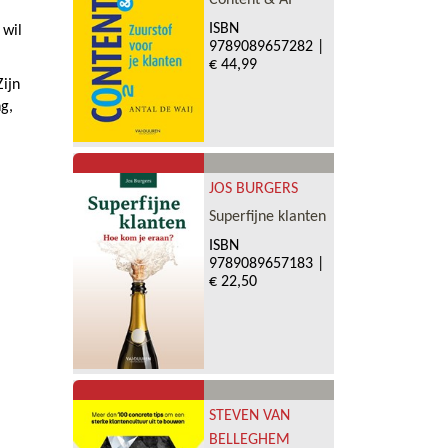
Content & AI
ISBN
 wil
9789089657282
|
€ 44,99
Zijn
g,
JOS BURGERS
Superfijne klanten
ISBN
9789089657183
|
€ 22,50
STEVEN VAN
BELLEGHEM