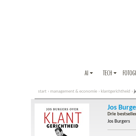
AI
TECH
FOTOG
start
management & economie
klantgerichtheid
j
Jos Burge
Drie bestselle
Jos Burgers