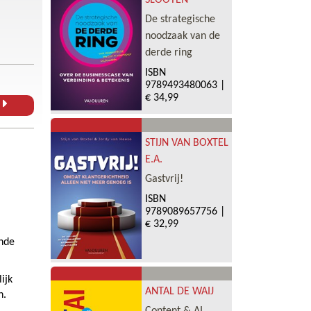
SLOOTEN
De strategische
noodzaak van de
derde ring
ISBN
9789493480063
|
€ 34,99
L
STIJN VAN BOXTEL
E.A.
Gastvrij!
ISBN
9789089657756
|
€ 32,99
nde
ijk
ANTAL DE WAIJ
n.