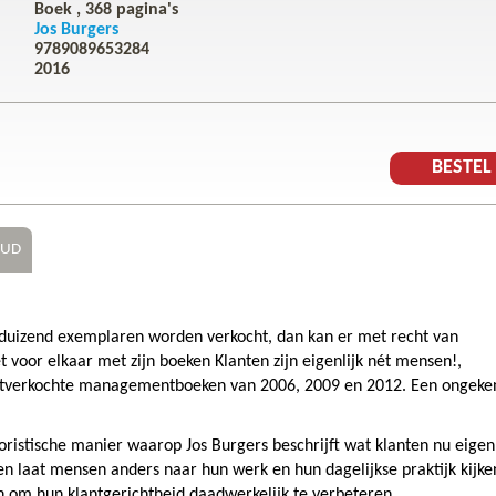
Boek ,
368
pagina's
Jos Burgers
9789089653284
2016
BESTE
OUD
rdduizend exemplaren worden verkocht, dan kan er met recht van
 voor elkaar met zijn boeken Klanten zijn eigenlijk nét mensen!,
stverkochte managementboeken van 2006, 2009 en 2012. Een ongeke
oristische manier waarop Jos Burgers beschrijft wat klanten nu eigenl
r en laat mensen anders naar hun werk en hun dagelijkse praktijk kijke
n om hun klantgerichtheid daadwerkelijk te verbeteren.