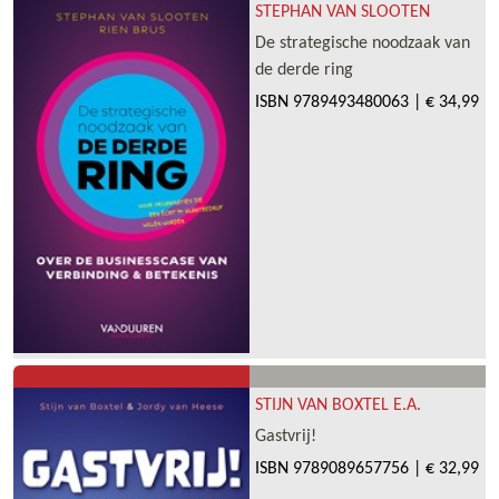
STEPHAN VAN SLOOTEN
De strategische noodzaak van
de derde ring
ISBN
9789493480063
|
€ 34,99
STIJN VAN BOXTEL E.A.
Gastvrij!
ISBN
9789089657756
|
€ 32,99