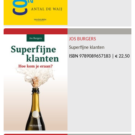
JOS BURGERS
Superfijne klanten
ISBN
9789089657183
|
€ 22,50