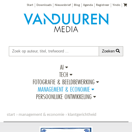
Start
Downloads
Nieuwsbrief
Blog
Agenda
Registreer
Yindo
Zoeken
AI
TECH
FOTOGRAFIE & BEELDBEWERKING
MANAGEMENT & ECONOMIE
PERSOONLIJKE ONTWIKKELING
start
management & economie
klantgerichtheid
thuis ben ik niet zo leuk!