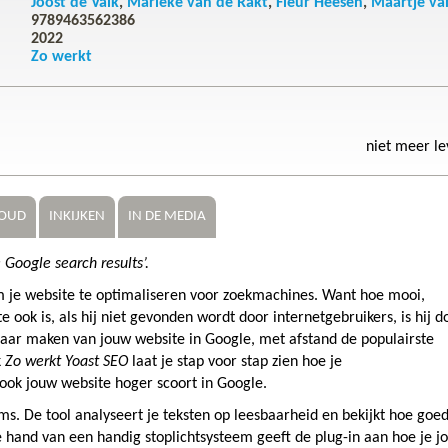
Joost de Valk
Marieke van de Rakt
Fleur Heesen
Maartje va
9789463562386
2022
Zo werkt
niet meer l
OUD
INKIJKEN
IN DE MEDIA
 Google search results’.
 om je website te optimaliseren voor zoekmachines. Want hoe mooi,
e ook is, als hij niet gevonden wordt door internetgebruikers, is hij d
ndbaar maken van jouw website in Google, met afstand de populairste
k
Zo werkt Yoast SEO
laat je stap voor stap zien hoe je
ook jouw website hoger scoort in Google.
ms. De tool analyseert je teksten op leesbaarheid en bekijkt hoe goed
 hand van een handig stoplichtsysteem geeft de plug-in aan hoe je j