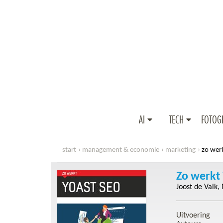
AI
TECH
FOTOG
start
management & economie
marketing
zo wer
Zo werkt
Joost de Valk
Uitvoering