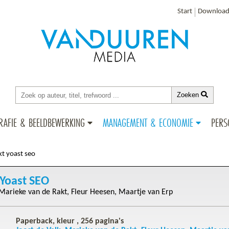
Start
Download
Zoeken
RAFIE & BEELDBEWERKING
MANAGEMENT & ECONOMIE
PERS
kt yoast seo
 Yoast SEO
Marieke van de Rakt
Fleur Heesen
Maartje van Erp
Paperback, kleur ,
256
pagina's