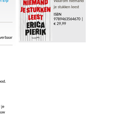
n Erp
Waarom niemand
je stukken leest
ISBN
9789463564670
|
€ 29,99
everbaar
ood.
 je
ouw