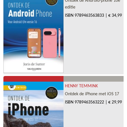
Ontdek de Android-phone 10e
editie
ISBN
9789463563833
|
€ 34,99
HENNY TEMMINK
Ontdek de iPhone met iOS 17
ISBN
9789463563222
|
€ 29,99