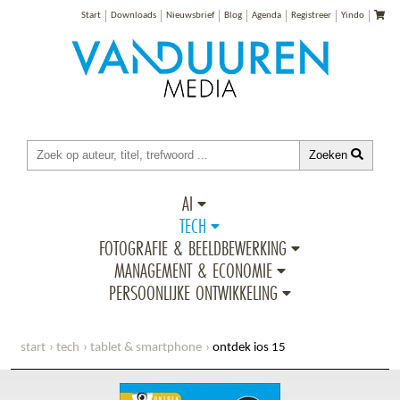
Start
Downloads
Nieuwsbrief
Blog
Agenda
Registreer
Yindo
Zoeken
AI
TECH
FOTOGRAFIE & BEELDBEWERKING
MANAGEMENT & ECONOMIE
PERSOONLIJKE ONTWIKKELING
start
tech
tablet & smartphone
ontdek ios 15