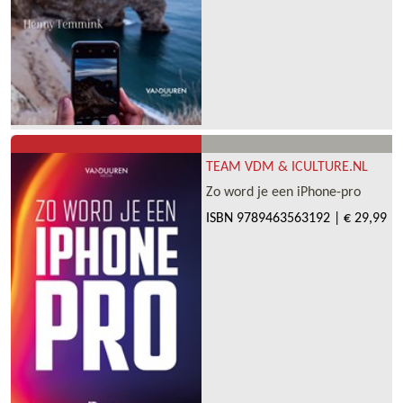
TEAM VDM & ICULTURE.NL
Zo word je een iPhone-pro
ISBN
9789463563192
|
€ 29,99