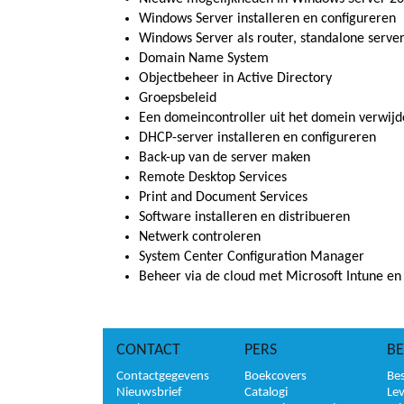
Windows Server installeren en configureren
Windows Server als router, standalone serve
Domain Name System
Objectbeheer in Active Directory
Groepsbeleid
Een domeincontroller uit het domein verwij
DHCP-server installeren en configureren
Back-up van de server maken
Remote Desktop Services
Print and Document Services
Software installeren en distribueren
Netwerk controleren
System Center Configuration Manager
Beheer via de cloud met Microsoft Intune en
CONTACT
PERS
BE
Contactgegevens
Boekcovers
Bes
Nieuwsbrief
Catalogi
Le