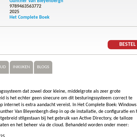
Gunther Van Bleyenbergh
9789463563772
2025
Het Complete Boek
BESTE
OUD
INKIJKEN
BLOGS
gssysteem dat zowel door kleine, middelgrote als zeer grote
 is het echter geen sinecure om dit besturingssysteem correct te
 op internet is extra aandacht vereist. In Het Complete Boek: Windows
nther Van Bleyenbergh diep in op de installatie, de configuratie en 
ebreid stilgestaan bij het gebruik van Active Directory, de talloze
ificaten en het beheer via de cloud. Behandeld worden onder meer:
025