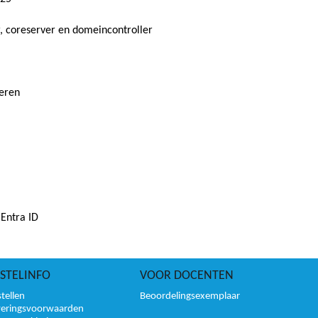
r, coreserver en domeincontroller
deren
 Entra ID
STELINFO
VOOR DOCENTEN
tellen
Beoordelingsexemplaar
veringsvoorwaarden