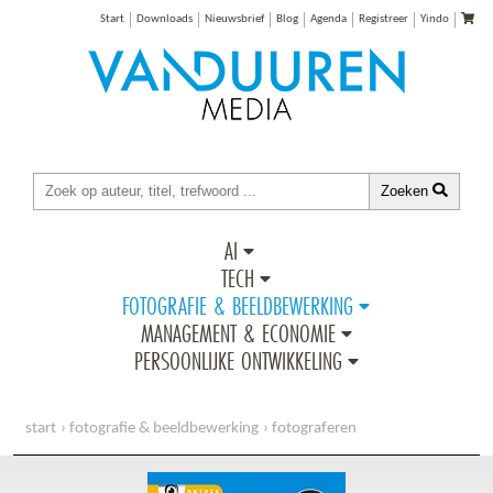
Start
Downloads
Nieuwsbrief
Blog
Agenda
Registreer
Yindo
Zoeken
AI
TECH
FOTOGRAFIE & BEELDBEWERKING
MANAGEMENT & ECONOMIE
PERSOONLIJKE ONTWIKKELING
start
fotografie & beeldbewerking
fotograferen
ontdek lightroom, 5e editie