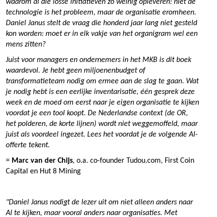
waarom al die losse initiatieven zo weinig opleveren: niet de
technologie is het probleem, maar de organisatie eromheen.
Daniel Janus stelt de vraag die honderd jaar lang niet gesteld
kon worden: moet er in elk vakje van het organigram wel een
mens zitten?
Juist voor managers en ondernemers in het MKB is dit boek
waardevol. Je hebt geen miljoenenbudget of
transformatieteam nodig om ermee aan de slag te gaan. Wat
je nodig hebt is een eerlijke inventarisatie, één gesprek deze
week en de moed om eerst naar je eigen organisatie te kijken
voordat je een tool koopt. De Nederlandse context (de OR,
het polderen, de korte lijnen) wordt niet weggemoffeld, maar
juist als voordeel ingezet. Lees het voordat je de volgende AI-
offerte tekent.
=
Marc van der Chijs
, o.a. co-founder Tudou.com, First Coin
Capital en Hut 8 Mining
"Daniel Janus nodigt de lezer uit om niet alleen anders naar
AI te kijken, maar vooral anders naar organisaties. Met