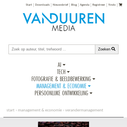
Start
Downloads
Nieuwsbrief
Blog
Agenda
Registreer
Yindo
Zoeken
AI
TECH
FOTOGRAFIE & BEELDBEWERKING
MANAGEMENT & ECONOMIE
PERSOONLIJKE ONTWIKKELING
start
management & economie
verandermanagement
vaart in verandering