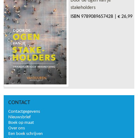
Door de ogen van je
stakeholders
ISBN
9789089657428
|
€ 26,99
CONTACT
Contactgegevens
Nieuwsbrief
Boek op maat
Over ons
Een boek schrijven