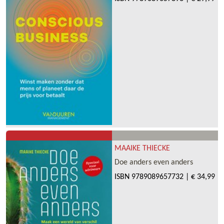
MAAIKE THIECKE
Doe anders even anders
ISBN
9789089657732
|
€ 34,99