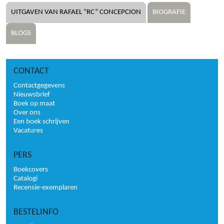
UITGAVEN VAN RAFAEL “RC” CONCEPCION
BIOGRAFIE
BLOGS
CONTACT
Contactgegevens
Nieuwsbrief
Boek op maat
Over ons
Een boek schrijven
Vacatures
PERS
Boekcovers
Catalogi
Recensie-exemplaren
BESTELINFO