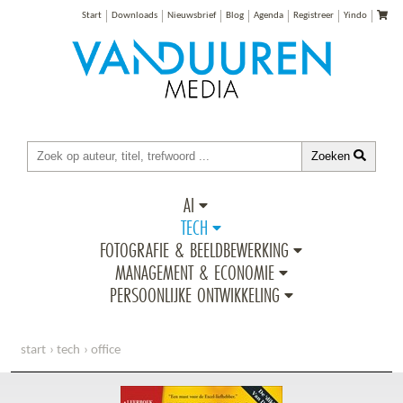
Start
Downloads
Nieuwsbrief
Blog
Agenda
Registreer
Yindo
Zoeken
AI
TECH
FOTOGRAFIE & BEELDBEWERKING
MANAGEMENT & ECONOMIE
PERSOONLIJKE ONTWIKKELING
start
tech
office
het complete boek: excel voor professionals, 2e editie