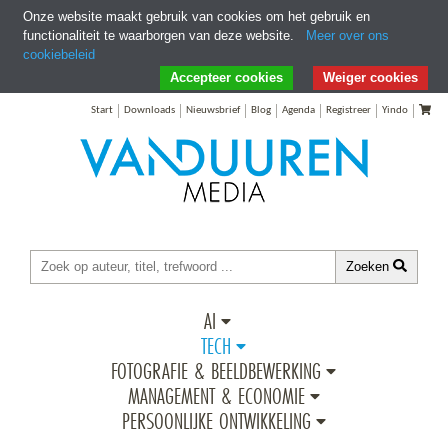
Onze website maakt gebruik van cookies om het gebruik en
functionaliteit te waarborgen van deze website.
Meer over ons
cookiebeleid
Ga direct naar Zoeken
Ga direct naar Inhoud
Accepteer cookies
Weiger cookies
Start
Downloads
Nieuwsbrief
Blog
Agenda
Registreer
Yindo
Zoeken
AI
TECH
FOTOGRAFIE & BEELDBEWERKING
MANAGEMENT & ECONOMIE
PERSOONLIJKE ONTWIKKELING