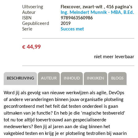
Uitvoering
Flexcover, zwart-wit ,
416
pagina's
Auteur
Ing. Meindert Munnik - MBA, B.Ed.
ISBN
9789463560986
Gepubliceerd
2019
Serie
Succes met
€ 44,99
niet meer leverbaar
BESCHRIJVING
AUTEUR
INHOUD
INKIJKEN
BLOGS
Word jij als gevolg van nieuwe werkwijzen als agile, DevOps
of andere veranderingen binnen jouw organisatie plotseling
geconfronteerd met het feit dat testen onderdeel is gaan
uitmaken van je functie? En heb je die ‘magische testwereld’
tot nu toe altijd toevertrouwd aan gespecialiseerde
medewerkers? Ben jij al jaren aan de slag binnen het
vakgebied testen en krijg je er plotseling testrollen bij waarin