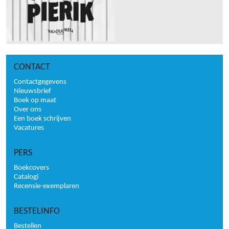
CONTACT
Contactgegevens
Nieuwsbrief
Boek op maat
Over ons
Een boek schrijven
Vacatures
PERS
Boekcovers
Catalogi
Recensie-exemplaren
BESTELINFO
Bestellen