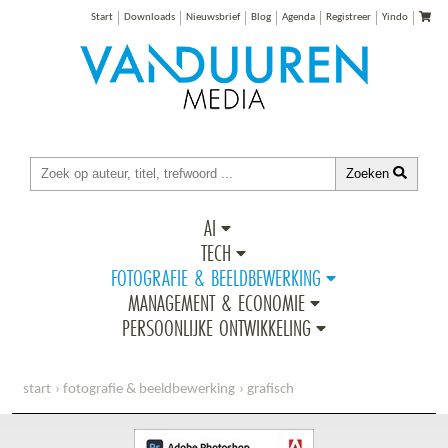
Start
Downloads
Nieuwsbrief
Blog
Agenda
Registreer
Yindo
Zoeken
AI
TECH
FOTOGRAFIE & BEELDBEWERKING
MANAGEMENT & ECONOMIE
PERSOONLIJKE ONTWIKKELING
start
fotografie & beeldbewerking
grafisch
classroom in a book: photoshop 2022, nederlandse editie