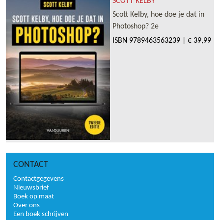
SCOTT KELBY
Scott Kelby, hoe doe je dat in
Photoshop? 2e
ISBN
9789463563239
|
€ 39,99
CONTACT
Contactgegevens
Nieuwsbrief
Boek op maat
Over ons
Een boek schrijven