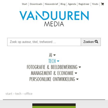
Start
Downloads
Nieuwsbrief
Blog
Agenda
Registreer
Yindo
Zoeken
AI
TECH
FOTOGRAFIE & BEELDBEWERKING
MANAGEMENT & ECONOMIE
PERSOONLIJKE ONTWIKKELING
start
tech
office
het complete boek excel voor professionals, 6e editie