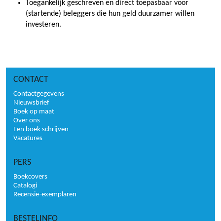
Toegankelijk geschreven en direct toepasbaar voor
(startende) beleggers die hun geld duurzamer willen
investeren.
CONTACT
Contactgegevens
Nieuwsbrief
Boek op maat
Over ons
Een boek schrijven
Vacatures
PERS
Boekcovers
Catalogi
Recensie-exemplaren
BESTELINFO