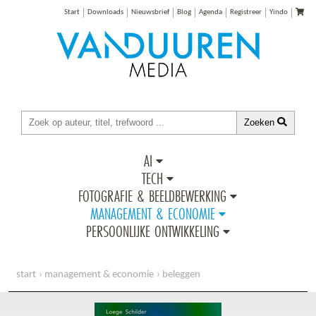
Start
Downloads
Nieuwsbrief
Blog
Agenda
Registreer
Yindo
Zoeken
AI
TECH
FOTOGRAFIE & BEELDBEWERKING
MANAGEMENT & ECONOMIE
PERSOONLIJKE ONTWIKKELING
start
management & economie
beleggen
beter beleggen met duurzame impact