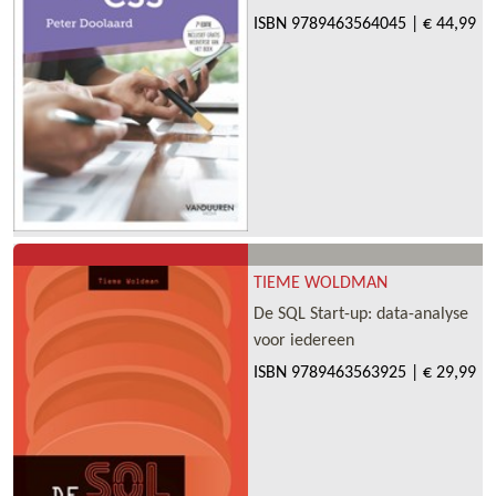
ISBN
9789463564045
|
€ 44,99
TIEME WOLDMAN
De SQL Start-up: data-analyse
voor iedereen
ISBN
9789463563925
|
€ 29,99