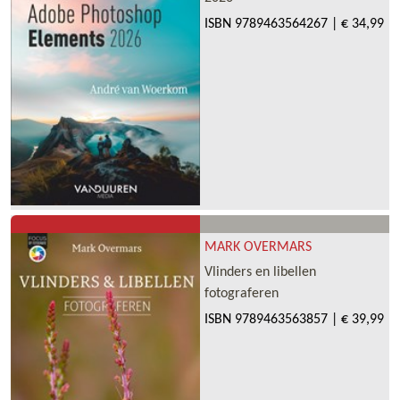
ISBN
9789463564267
|
€ 34,99
MARK OVERMARS
Vlinders en libellen
fotograferen
ISBN
9789463563857
|
€ 39,99