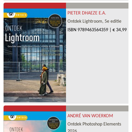
PIETER DHAEZE E.A.
Ontdek Lightroom, 5e editie
ISBN
9789463564359
|
€ 34,99
ANDRÉ VAN WOERKOM
Ontdek Photoshop Elements
2026