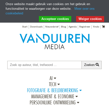
Onze website maakt gebruik van cookies om het gebruik en
functionaliteit te waarborgen van deze website.
Meer over ons
cookiebeleid
Ga direct naar Zoeken
Ga direct naar Inhoud
Accepteer cookies
Weiger cookies
Start
Downloads
Nieuwsbrief
Blog
Agenda
Registreer
Yindo
Zoeken
AI
TECH
FOTOGRAFIE & BEELDBEWERKING
MANAGEMENT & ECONOMIE
PERSOONLIJKE ONTWIKKELING