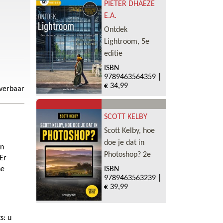
PIETER DHAEZE
E.A.
Ontdek
Lightroom, 5e
editie
ISBN
9789463564359
|
€ 34,99
everbaar
SCOTT KELBY
Scott Kelby, hoe
doe je dat in
jn
Photoshop? 2e
Er
ISBN
ne
9789463563239
|
€ 39,99
s: u