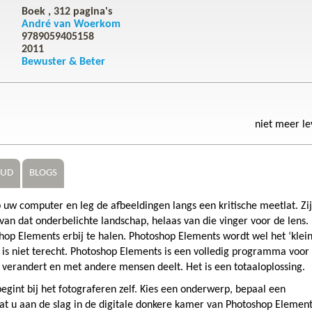
Boek ,
312
pagina's
André van Woerkom
9789059405158
2011
Bewuster & Beter
niet meer l
OUD
BLOGS
uw computer en leg de afbeeldingen langs een kritische meetlat. Zi
van dat onderbelichte landschap, helaas van die vinger voor de lens. 
op Elements erbij te halen. Photoshop Elements wordt wel het ‘klei
is niet terecht. Photoshop Elements is een volledig programma voor
 verandert en met andere mensen deelt. Het is een totaaloplossing.
begint bij het fotograferen zelf. Kies een onderwerp, bepaal een
aat u aan de slag in de digitale donkere kamer van Photoshop Element