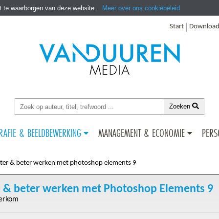
it te waarborgen van deze website.
Meer over ons cookiebeleid
Start
Download
Zoeken
RAFIE & BEELDBEWERKING
MANAGEMENT & ECONOMIE
PERS
er & beter werken met photoshop elements 9
 & beter werken met Photoshop Elements 9
erkom